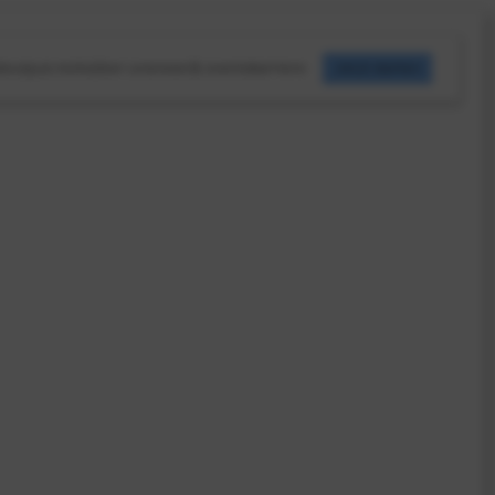
b
output.rocks
über uns
news & events
karriere
Jetzt starten