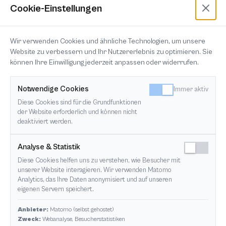
Cookie-Einstellungen
Wir verwenden Cookies und ähnliche Technologien, um unsere
Website zu verbessern und Ihr Nutzererlebnis zu optimieren. Sie
können Ihre Einwilligung jederzeit anpassen oder widerrufen.
Notwendige Cookies
Immer aktiv
Diese Cookies sind für die Grundfunktionen
der Website erforderlich und können nicht
deaktiviert werden.
Analyse & Statistik
Diese Cookies helfen uns zu verstehen, wie Besucher mit
unserer Website interagieren. Wir verwenden Matomo
CONUTI GmbH
Analytics, das Ihre Daten anonymisiert und auf unseren
Greschbachstraße 3
eigenen Servern speichert.
76229 Karlsruhe
Telefon: +49 721/98 97 997-0
Anbieter:
Matomo (selbst gehostet)
E-Mail: info[at]conuti.de
Zweck:
Webanalyse, Besucherstatistiken